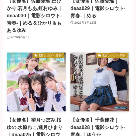
【女優名】佐藤愛瑠,巴ひ
【女優名】佐藤愛瑠｜
かり,若月もあ,虹村ゆみ｜
deaa029｜電影シロウト-
deaa030｜電影シロウト-
青春-｜める
青春-｜める＆ひかり＆も
2026年3月12日
あ＆ゆみ
2026年5月3日
電影シロウト-青春-
電影シロウト-青春-
【女優名】望月つぼみ,桜
【女優名】千葉優花｜
ゆの,水原わこ,逢月ひまり
deaa028｜電影シロウト-
｜deaa025｜電影シロウ
青春-｜ゆうか