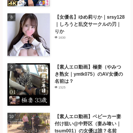
【女優名】ゆめ莉りか｜srsy128
｜しろうと乱交サークルの刃｜
りか
1630
【素人エロ動画】極妻（やみつ
き熟女｜ymtk075）のAV女優の
名前は？
1525
【素人エロ動画】ベビーカー妻
付け狙い@中野区（妻み喰い｜
tsum001）の女優は誰？名前