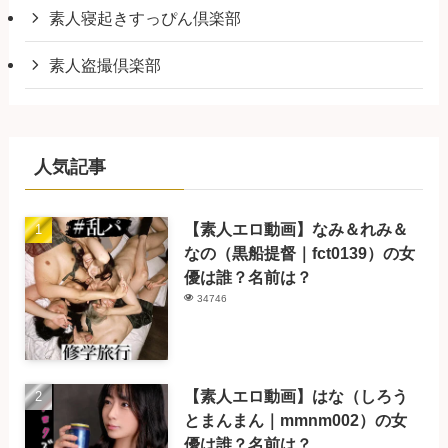
素人寝起きすっぴん倶楽部
素人盗撮倶楽部
人気記事
【素人エロ動画】なみ＆れみ＆
なの（黒船提督｜fct0139）の女
優は誰？名前は？
34746
【素人エロ動画】はな（しろう
とまんまん｜mmnm002）の女
優は誰？名前は？