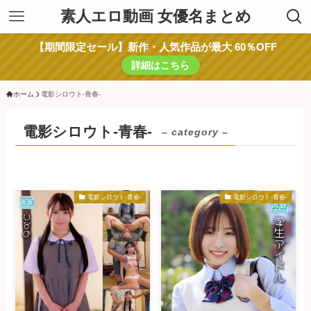
素人エロ動画 女優名まとめ
【期間限定セール】新作・人気作品が最大 60％OFF
詳細はこちら
ホーム
電影シロウト-青春-
電影シロウト-青春-
– category –
電影シロウト-青春-
電影シロウト-青春-