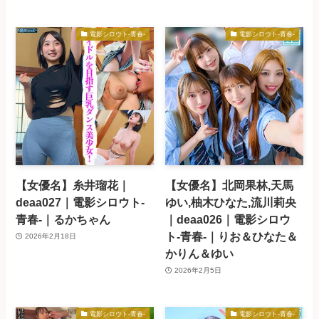
電影シロウト-青春-
電影シロウト-青春-
【女優名】糸井瑠花｜
【女優名】北岡果林,天馬
deaa027｜電影シロウト-
ゆい,柚木ひなた,流川莉央
青春-｜るかちゃん
｜deaa026｜電影シロウ
ト-青春-｜りお＆ひなた＆
2026年2月18日
かりん＆ゆい
2026年2月5日
電影シロウト-青春-
電影シロウト-青春-