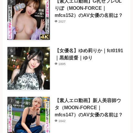
【素人エロ動画】G乳セフレOL
りぽ（MOON-FORCE｜
mfcs152）のAV女優の名前は？
2027
【女優名】ゆめ莉りか｜fct0191
｜黒船提督｜ゆり
1895
【素人エロ動画】新人美容師ウ
タ（MOON-FORCE｜
mfcs147）のAV女優の名前は？
1642