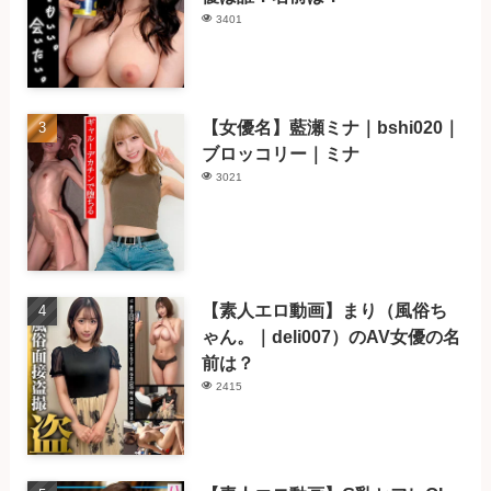
3401
【女優名】藍瀬ミナ｜bshi020｜
ブロッコリー｜ミナ
3021
【素人エロ動画】まり（風俗ち
ゃん。｜deli007）のAV女優の名
前は？
2415