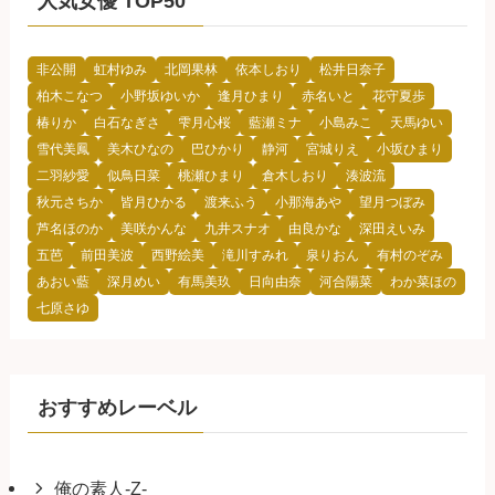
人気女優 TOP50
探
す
非公開
虹村ゆみ
北岡果林
依本しおり
松井日奈子
柏木こなつ
小野坂ゆいか
逢月ひまり
赤名いと
花守夏歩
椿りか
白石なぎさ
雫月心桜
藍瀬ミナ
小島みこ
天馬ゆい
雪代美鳳
美木ひなの
巴ひかり
静河
宮城りえ
小坂ひまり
二羽紗愛
似鳥日菜
桃瀬ひまり
倉木しおり
湊波流
秋元さちか
皆月ひかる
渡来ふう
小那海あや
望月つぼみ
芦名ほのか
美咲かんな
九井スナオ
由良かな
深田えいみ
五芭
前田美波
西野絵美
滝川すみれ
泉りおん
有村のぞみ
あおい藍
深月めい
有馬美玖
日向由奈
河合陽菜
わか菜ほの
七原さゆ
おすすめレーベル
俺の素人-Z-